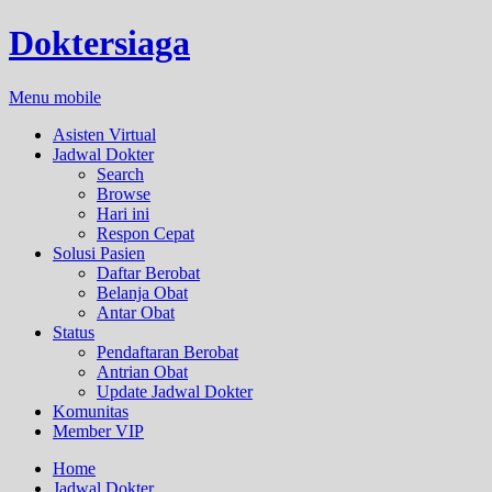
Doktersiaga
Menu mobile
Asisten Virtual
Jadwal Dokter
Search
Browse
Hari ini
Respon Cepat
Solusi Pasien
Daftar Berobat
Belanja Obat
Antar Obat
Status
Pendaftaran Berobat
Antrian Obat
Update Jadwal Dokter
Komunitas
Member VIP
Home
Jadwal Dokter