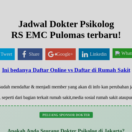
Jadwal Dokter Psikolog
RS EMC Pulomas terbaru!
What
Tweet
Share
Google+
Linkedin
Ini bedanya Daftar Online vs Daftar di Rumah Sakit
g sudah mendaftar & menjadi member yang akan di info kan perubahan 
 seperti dari bagian terkait rumah sakit,media sosial rumah sakit atau
PELUANG SPONSOR DOKTER
Apakah Anda Seorang Dokter Psikolog di Jakarta?