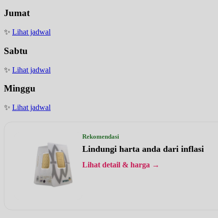
Jumat
✨
Lihat jadwal
Sabtu
✨
Lihat jadwal
Minggu
✨
Lihat jadwal
Rekomendasi
Lindungi harta anda dari inflasi
Lihat detail & harga →