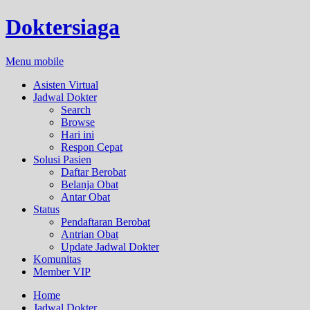
Doktersiaga
Menu mobile
Asisten Virtual
Jadwal Dokter
Search
Browse
Hari ini
Respon Cepat
Solusi Pasien
Daftar Berobat
Belanja Obat
Antar Obat
Status
Pendaftaran Berobat
Antrian Obat
Update Jadwal Dokter
Komunitas
Member VIP
Home
Jadwal Dokter