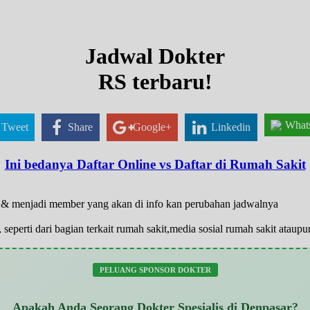
Jadwal Dokter
RS terbaru!
What
Tweet
Share
Google+
Linkedin
Ini bedanya Daftar Online vs Daftar di Rumah Sakit
ar & menjadi member yang akan di info kan perubahan jadwalnya
 seperti dari bagian terkait rumah sakit,media sosial rumah sakit atau
PELUANG SPONSOR DOKTER
Apakah Anda Seorang Dokter Spesialis di Denpasar?