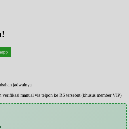
u!
sapp
rubahan jadwalnya
pun verifikasi manual via telpon ke RS tersebut (khusus member VIP)
?