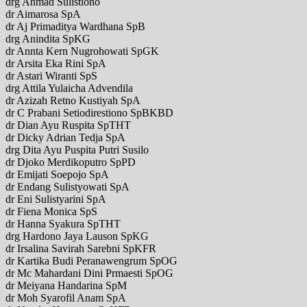
drg Ahmad Sulistiono
dr Aimarosa SpA
dr Aj Primaditya Wardhana SpB
drg Anindita SpKG
dr Annta Kern Nugrohowati SpGK
dr Arsita Eka Rini SpA
dr Astari Wiranti SpS
drg Attila Yulaicha Advendila
dr Azizah Retno Kustiyah SpA
dr C Prabani Setiodirestiono SpBKBD
dr Dian Ayu Ruspita SpTHT
dr Dicky Adrian Tedja SpA
drg Dita Ayu Puspita Putri Susilo
dr Djoko Merdikoputro SpPD
dr Emijati Soepojo SpA
dr Endang Sulistyowati SpA
dr Eni Sulistyarini SpA
dr Fiena Monica SpS
dr Hanna Syakura SpTHT
drg Hardono Jaya Lauson SpKG
dr Irsalina Savirah Sarebni SpKFR
dr Kartika Budi Peranawengrum SpOG
dr Mc Mahardani Dini Prmaesti SpOG
dr Meiyana Handarina SpM
dr Moh Syarofil Anam SpA