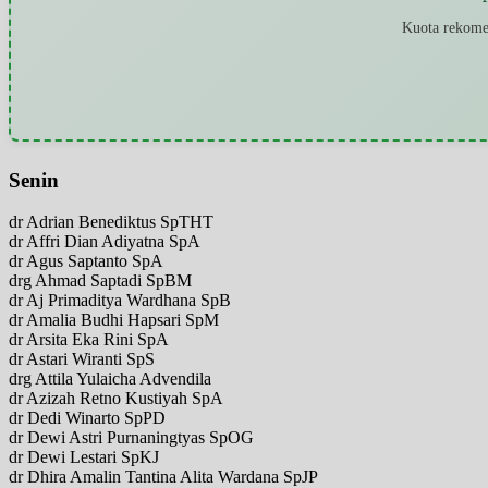
Kuota rekomen
Senin
dr Adrian Benediktus SpTHT
dr Affri Dian Adiyatna SpA
dr Agus Saptanto SpA
drg Ahmad Saptadi SpBM
dr Aj Primaditya Wardhana SpB
dr Amalia Budhi Hapsari SpM
dr Arsita Eka Rini SpA
dr Astari Wiranti SpS
drg Attila Yulaicha Advendila
dr Azizah Retno Kustiyah SpA
dr Dedi Winarto SpPD
dr Dewi Astri Purnaningtyas SpOG
dr Dewi Lestari SpKJ
dr Dhira Amalin Tantina Alita Wardana SpJP