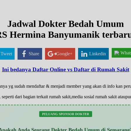
Jadwal Dokter Bedah Umum
S Hermina Banyumanik terbar
What
Tweet
Share
Google+
Linkedin
Ini bedanya Daftar Online vs Daftar di Rumah Sakit
 hanya yg sudah mendaftar & menjadi member yang akan di info kan pe
 seperti dari bagian terkait rumah sakit,media sosial rumah sakit atau
PELUANG SPONSOR DOKTER
Apakah Anda Seorang Dokter Bedah Umum di Semarang