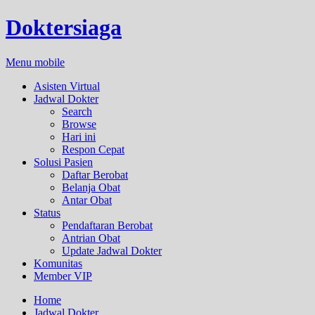
Doktersiaga
Menu mobile
Asisten Virtual
Jadwal Dokter
Search
Browse
Hari ini
Respon Cepat
Solusi Pasien
Daftar Berobat
Belanja Obat
Antar Obat
Status
Pendaftaran Berobat
Antrian Obat
Update Jadwal Dokter
Komunitas
Member VIP
Home
Jadwal Dokter