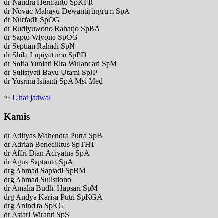
dr Nandra Hermanto SpKFR
dr Novac Mahayu Dewantiningrum SpA
dr Nurfadli SpOG
dr Rudiyuwono Raharjo SpBA
dr Sapto Wiyono SpOG
dr Septian Rahadi SpN
dr Shila Lupiyatama SpPD
dr Sofia Yuniati Rita Wulandari SpM
dr Sulistyati Bayu Utami SpJP
dr Yusrina Istianti SpA Msi Med
✨
Lihat jadwal
Kamis
dr Adityas Mahendra Putra SpB
dr Adrian Benediktus SpTHT
dr Affri Dian Adiyatna SpA
dr Agus Saptanto SpA
drg Ahmad Saptadi SpBM
drg Ahmad Sulistiono
dr Amalia Budhi Hapsari SpM
drg Andya Karisa Putri SpKGA
drg Anindita SpKG
dr Astari Wiranti SpS