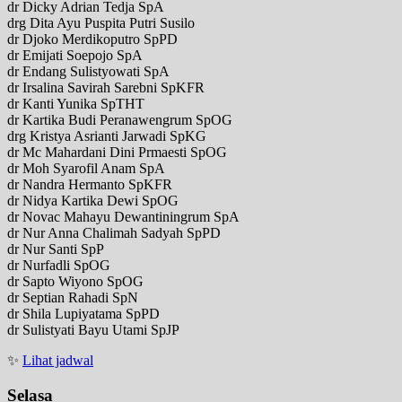
dr Dicky Adrian Tedja SpA
drg Dita Ayu Puspita Putri Susilo
dr Djoko Merdikoputro SpPD
dr Emijati Soepojo SpA
dr Endang Sulistyowati SpA
dr Irsalina Savirah Sarebni SpKFR
dr Kanti Yunika SpTHT
dr Kartika Budi Peranawengrum SpOG
drg Kristya Asrianti Jarwadi SpKG
dr Mc Mahardani Dini Prmaesti SpOG
dr Moh Syarofil Anam SpA
dr Nandra Hermanto SpKFR
dr Nidya Kartika Dewi SpOG
dr Novac Mahayu Dewantiningrum SpA
dr Nur Anna Chalimah Sadyah SpPD
dr Nur Santi SpP
dr Nurfadli SpOG
dr Sapto Wiyono SpOG
dr Septian Rahadi SpN
dr Shila Lupiyatama SpPD
dr Sulistyati Bayu Utami SpJP
✨
Lihat jadwal
Selasa