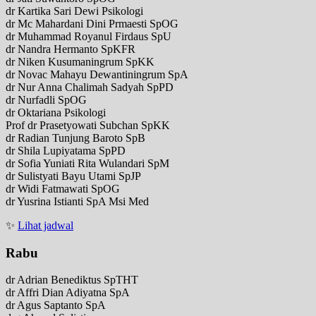
dr Kartika Sari Dewi Psikologi
dr Mc Mahardani Dini Prmaesti SpOG
dr Muhammad Royanul Firdaus SpU
dr Nandra Hermanto SpKFR
dr Niken Kusumaningrum SpKK
dr Novac Mahayu Dewantiningrum SpA
dr Nur Anna Chalimah Sadyah SpPD
dr Nurfadli SpOG
dr Oktariana Psikologi
Prof dr Prasetyowati Subchan SpKK
dr Radian Tunjung Baroto SpB
dr Shila Lupiyatama SpPD
dr Sofia Yuniati Rita Wulandari SpM
dr Sulistyati Bayu Utami SpJP
dr Widi Fatmawati SpOG
dr Yusrina Istianti SpA Msi Med
✨
Lihat jadwal
Rabu
dr Adrian Benediktus SpTHT
dr Affri Dian Adiyatna SpA
dr Agus Saptanto SpA