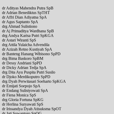
dr Adityas Mahendra Putra SpB
dr Adrian Benediktus SpTHT
dr Affri Dian Adiyatna SpA
dr Agus Saptanto SpA
drg Ahmad Sulistiono
dr Aj Primaditya Wardhana SpB
drg Andya Karisa Putri SpKGA
dr Astari Wiranti SpS
drg Attila Yulaicha Advendila
dr Azizah Retno Kustiyah SpA
dr Banteng Hanang Wibisono SpPD
drg Bima Baskoro SpBM
dr Dessy Andriani SpPD
dr Dicky Adrian Tedja SpA
drg Dita Ayu Puspita Putri Susilo
dr Djoko Merdikoputro SpPD
drg Dyah Perwitasari Soeharto SpKGA
dr Emijati Soepojo SpA
dr Endang Sulistyowati SpA
dr Fiena Monica SpS
drg Gloria Fortuna SpKG
dr Herlina Suryawati SpS
dr Irissandya Dyah Atisuksma SpOT
dr Jati Suwantoro SpOG