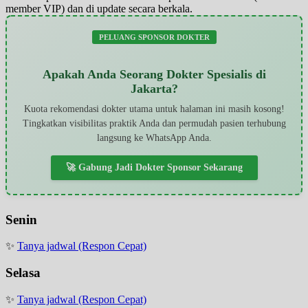
member VIP) dan di update secara berkala.
PELUANG SPONSOR DOKTER
Apakah Anda Seorang Dokter Spesialis di
Jakarta?
Kuota rekomendasi dokter utama untuk halaman ini masih kosong!
Tingkatkan visibilitas praktik Anda dan permudah pasien terhubung
langsung ke WhatsApp Anda.
🚀 Gabung Jadi Dokter Sponsor Sekarang
Senin
✨
Tanya jadwal (Respon Cepat)
Selasa
✨
Tanya jadwal (Respon Cepat)