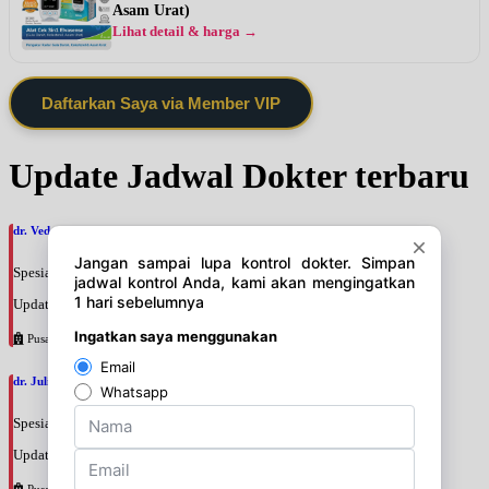
Asam Urat)
Lihat detail & harga →
Daftarkan Saya via Member VIP
Update Jadwal Dokter terbaru
dr. Veda Charissa Nilampaka Parama Putri, SpM
Spesialis: Mata
Update terakhir: 2026-08-07 18:53:32
Pusat Pertamina
dr. Julianti Adji, SpM
Spesialis: Mata
Update terakhir: 2026-08-07 18:51:12
Pusat Pertamina