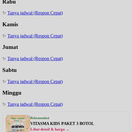
Rabu
✨
Tanya jadwal (Respon Cepat)
Kamis
✨
Tanya jadwal (Respon Cepat)
Jumat
✨
Tanya jadwal (Respon Cepat)
Sabtu
✨
Tanya jadwal (Respon Cepat)
Minggu
✨
Tanya jadwal (Respon Cepat)
Rekomendasi
VITASMA KIDS PAKET 3 BOTOL
Lihat detail & harga →