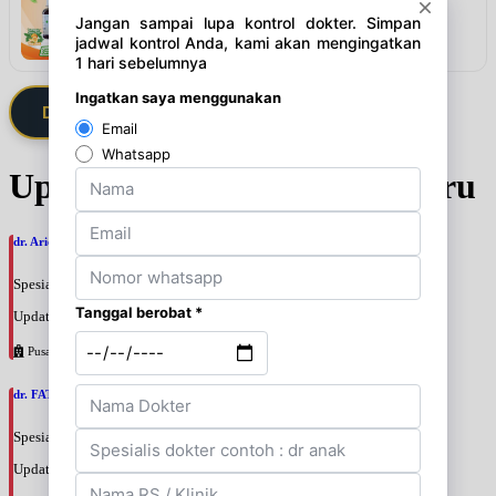
Lihat detail & harga →
Daftarkan Saya via Member VIP
Update Jadwal Dokter terbaru
dr. Ario Baskoro, SpU
Spesialis: Bedah Urologi
Update terakhir: 2026-08-06 18:46:06
Pusat Pertamina
dr. FATAN ABSHARI, SpU
Spesialis: Bedah Urologi
Update terakhir: 2026-08-06 18:42:13