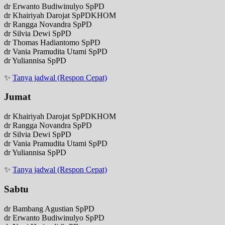
dr Erwanto Budiwinulyo SpPD
dr Khairiyah Darojat SpPDKHOM
dr Rangga Novandra SpPD
dr Silvia Dewi SpPD
dr Thomas Hadiantomo SpPD
dr Vania Pramudita Utami SpPD
dr Yuliannisa SpPD
✨
Tanya jadwal (Respon Cepat)
Jumat
dr Khairiyah Darojat SpPDKHOM
dr Rangga Novandra SpPD
dr Silvia Dewi SpPD
dr Vania Pramudita Utami SpPD
dr Yuliannisa SpPD
✨
Tanya jadwal (Respon Cepat)
Sabtu
dr Bambang Agustian SpPD
dr Erwanto Budiwinulyo SpPD