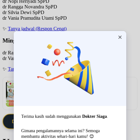
dr Nopi Heriyadi SpPD
dr Rangga Novandra SpPD
dr Silvia Dewi SpPD
dr Vania Pramudita Utami SpPD
✨
Tanya jadwal (Respon Cepat)
Minggu
dr Rangga Novandra SpPD
dr Vania Pramudita Utami SpPD
✨
Tanya jadwal (Respon Cepat)
Rekomendasi
VITAMEAL Sereal Diabetes Multigrain
Lihat detail & harga →
Daftarkan Saya via Member VIP