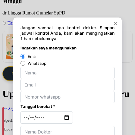
Minggu
dr Lingga Ramot Gumelar SpPD
✨
Tanya jadwal (Respon Cepat)
Rekomendasi
VITASMA KIDS PAKET 3 BOTOL
Lihat detail & harga →
Daftarkan Saya via Member VIP
Update Jadwal Dokter terbaru
dr. Adji Suprajitno, SpPD
Spesialis: Penyakit Dalam
Update terakhir: 2026-08-07 20:37:59