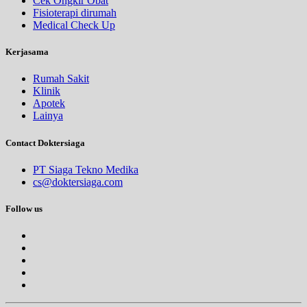
Cek Ongkir Obat
Fisioterapi dirumah
Medical Check Up
Kerjasama
Rumah Sakit
Klinik
Apotek
Lainya
Contact Doktersiaga
PT Siaga Tekno Medika
cs@doktersiaga.com
Follow us