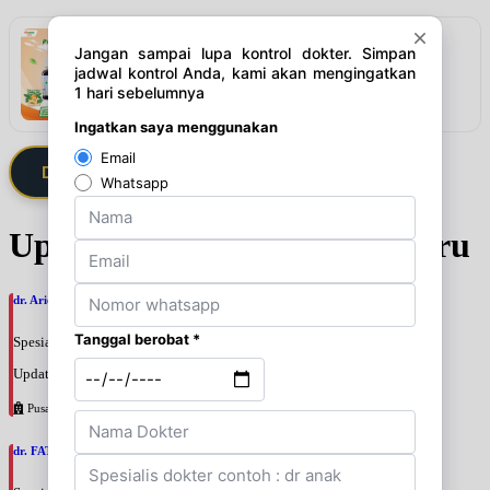
Rekomendasi
VITASMA KIDS PAKET 3 BOTOL
Lihat detail & harga →
Daftarkan Saya via Member VIP
Update Jadwal Dokter terbaru
dr. Ario Baskoro, SpU
Spesialis: Bedah Urologi
Update terakhir: 2026-08-06 18:46:06
Pusat Pertamina
dr. FATAN ABSHARI, SpU