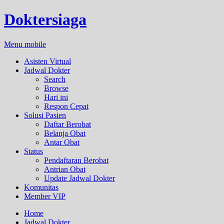
Doktersiaga
Menu mobile
Asisten Virtual
Jadwal Dokter
Search
Browse
Hari ini
Respon Cepat
Solusi Pasien
Daftar Berobat
Belanja Obat
Antar Obat
Status
Pendaftaran Berobat
Antrian Obat
Update Jadwal Dokter
Komunitas
Member VIP
Home
Jadwal Dokter