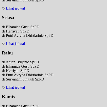
dr Suryantini Singgih SpPD
✨
Lihat jadwal
Selasa
dr Elhamida Gusti SpPD
dr Herriyati SpPD
dr Putri Avryna Dhistiarinie SpPD
✨
Lihat jadwal
Rabu
dr Anton Isdijanto SpPD
dr Elhamida Gusti SpPD
dr Herriyati SpPD
dr Putri Avryna Dhistiarinie SpPD
dr Suryantini Singgih SpPD
✨
Lihat jadwal
Kamis
dr Elhamida Gusti SpPD