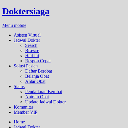
Doktersiaga
Menu mobile
Asisten Virtual
Jadwal Dokter
Search
Browse
Hari ini
Respon Cepat
Solusi Pasien
Daftar Berobat
Belanja Obat
Antar Obat
Status
Pendaftaran Berobat
Antrian Obat
Update Jadwal Dokter
Komunitas
Member VIP
Home
Jadwal Dokter