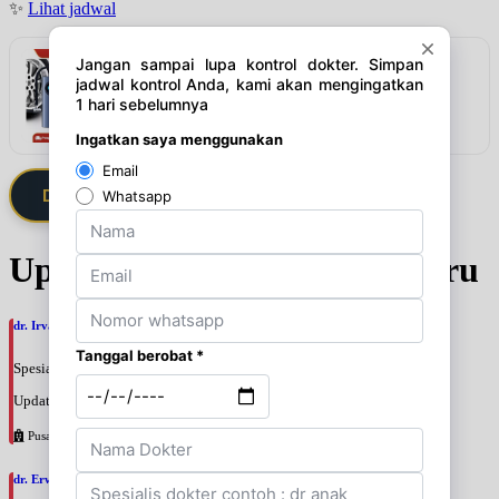
✨
Lihat jadwal
Rekomendasi
SOLUSI DARURAT PENGISIAN ANGIN DI
JALAN!
Lihat detail & harga →
Daftarkan Saya via Member VIP
Update Jadwal Dokter terbaru
dr. Irvan Adenin, SpOGKFM
Spesialis: Kebidanan & Kandungan
Update terakhir: 2026-08-07 16:10:01
Pusat Pertamina
dr. Erwinsyah Hasyim Harahap, M.Kes