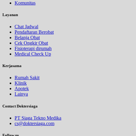
Komunitas
Layanan
Chat Jadwal
Pendaftaran Berobat
Belanja Obat
Cek Ongkir Obat
Fisioterapi dirumah
Medical Check Up
Kerjasama
Rumah Sakit
Klinik
Apotek
Lainya
Contact Doktersiaga
PT Siaga Tekno Medika
cs@doktersiaga.com
Follow us