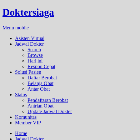
Doktersiaga
Menu mobile
Asisten Virtual
Jadwal Dokter
Search
Browse
Hari ini
Respon Cepat
Solusi Pasien
Daftar Berobat
Belanja Obat
Antar Obat
Status
Pendaftaran Berobat
Antrian Obat
Update Jadwal Dokter
Komunitas
Member VIP
Home
Jadwal Dokter