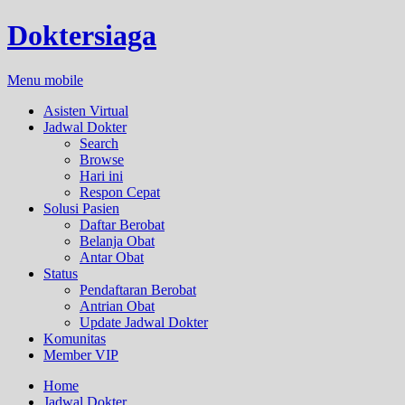
Doktersiaga
Menu mobile
Asisten Virtual
Jadwal Dokter
Search
Browse
Hari ini
Respon Cepat
Solusi Pasien
Daftar Berobat
Belanja Obat
Antar Obat
Status
Pendaftaran Berobat
Antrian Obat
Update Jadwal Dokter
Komunitas
Member VIP
Home
Jadwal Dokter