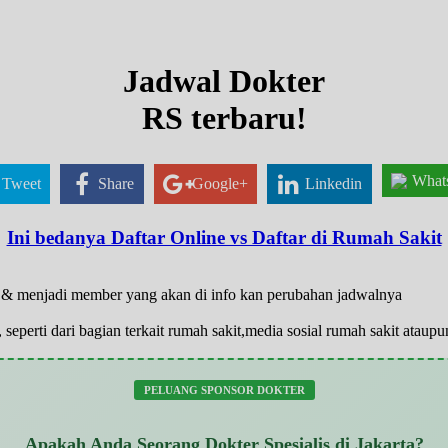
Jadwal Dokter
RS terbaru!
What
Tweet
Share
Google+
Linkedin
Ini bedanya Daftar Online vs Daftar di Rumah Sakit
ar & menjadi member yang akan di info kan perubahan jadwalnya
 seperti dari bagian terkait rumah sakit,media sosial rumah sakit atau
PELUANG SPONSOR DOKTER
Apakah Anda Seorang Dokter Spesialis di Jakarta?