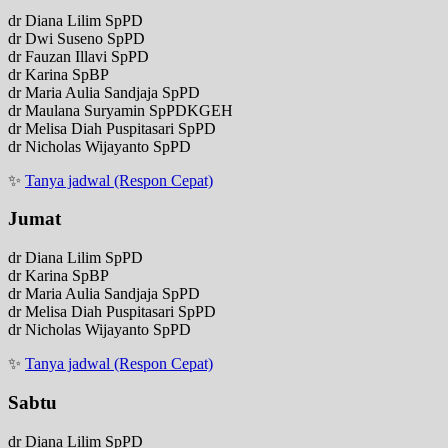
dr Diana Lilim SpPD
dr Dwi Suseno SpPD
dr Fauzan Illavi SpPD
dr Karina SpBP
dr Maria Aulia Sandjaja SpPD
dr Maulana Suryamin SpPDKGEH
dr Melisa Diah Puspitasari SpPD
dr Nicholas Wijayanto SpPD
✨
Tanya jadwal (Respon Cepat)
Jumat
dr Diana Lilim SpPD
dr Karina SpBP
dr Maria Aulia Sandjaja SpPD
dr Melisa Diah Puspitasari SpPD
dr Nicholas Wijayanto SpPD
✨
Tanya jadwal (Respon Cepat)
Sabtu
dr Diana Lilim SpPD