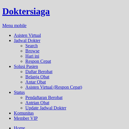
Doktersiaga
Menu mobile
Asisten Virtual
Jadwal Dokter
Search
Browse
Hari ini
Respon Cepat
Solusi Pasien
Daftar Berobat
Belanja Obat
Antar Obat
Asisten Virtual (Respon Cepat)
Status
Pendaftaran Berobat
Antrian Obat
Update Jadwal Dokter
Komunitas
Member VIP
Home