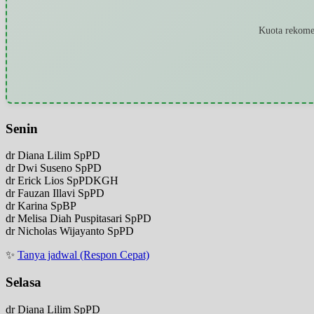
Kuota rekomen
Senin
dr Diana Lilim SpPD
dr Dwi Suseno SpPD
dr Erick Lios SpPDKGH
dr Fauzan Illavi SpPD
dr Karina SpBP
dr Melisa Diah Puspitasari SpPD
dr Nicholas Wijayanto SpPD
✨
Tanya jadwal (Respon Cepat)
Selasa
dr Diana Lilim SpPD