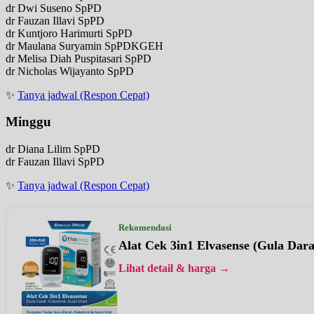
dr Dwi Suseno SpPD
dr Fauzan Illavi SpPD
dr Kuntjoro Harimurti SpPD
dr Maulana Suryamin SpPDKGEH
dr Melisa Diah Puspitasari SpPD
dr Nicholas Wijayanto SpPD
✨
Tanya jadwal (Respon Cepat)
Minggu
dr Diana Lilim SpPD
dr Fauzan Illavi SpPD
✨
Tanya jadwal (Respon Cepat)
Rekomendasi
Alat Cek 3in1 Elvasense (Gula Dar
Lihat detail & harga →