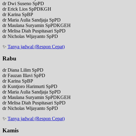
dr Dwi Suseno SpPD
dr Erick Lios SpPDKGH
dr Karina SpBP
dr Maria Aulia Sandjaja SpPD
dr Maulana Suryamin SpPDKGEH
dr Melisa Diah Puspitasari SpPD
dr Nicholas Wijayanto SpPD
✨
Tanya jadwal (Respon Cepat)
Rabu
dr Diana Lilim SpPD
dr Fauzan Illavi SpPD
dr Karina SpBP
dr Kuntjoro Harimurti SpPD
dr Maria Aulia Sandjaja SpPD
dr Maulana Suryamin SpPDKGEH
dr Melisa Diah Puspitasari SpPD
dr Nicholas Wijayanto SpPD
✨
Tanya jadwal (Respon Cepat)
Kamis