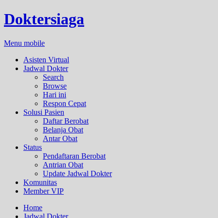
Doktersiaga
Menu mobile
Asisten Virtual
Jadwal Dokter
Search
Browse
Hari ini
Respon Cepat
Solusi Pasien
Daftar Berobat
Belanja Obat
Antar Obat
Status
Pendaftaran Berobat
Antrian Obat
Update Jadwal Dokter
Komunitas
Member VIP
Home
Jadwal Dokter