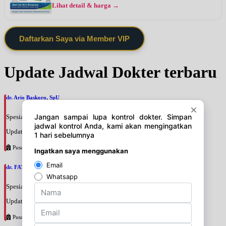
Lihat detail & harga →
Daftarkan Saya via Member VIP
Update Jadwal Dokter terbaru
dr. Ario Baskoro, SpU
Spesialis: Bedah Urologi
Update terakhir: 2026-08-06 18:46:06
Pusat Pertamina
dr. FATAN ABSHARI, SpU
Spesialis: Bedah Urologi
Update terakhir: 2026-08-06 18:42:13
Pusat Pertamina