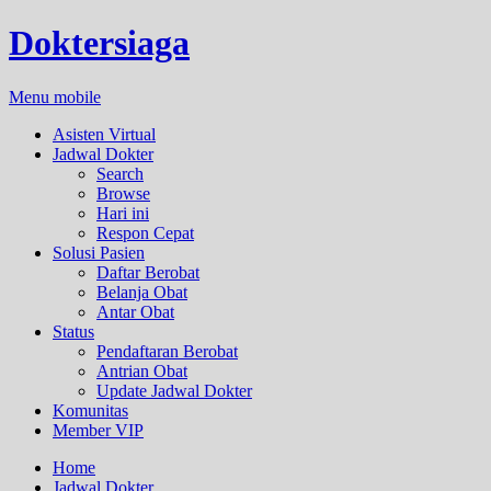
Doktersiaga
Menu mobile
Asisten Virtual
Jadwal Dokter
Search
Browse
Hari ini
Respon Cepat
Solusi Pasien
Daftar Berobat
Belanja Obat
Antar Obat
Status
Pendaftaran Berobat
Antrian Obat
Update Jadwal Dokter
Komunitas
Member VIP
Home
Jadwal Dokter