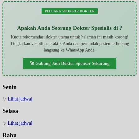
PELUANG SPONSOR DOKTER
Apakah Anda Seorang Dokter Spesialis di ?
Kuota rekomendasi dokter utama untuk halaman ini masih kosong!
Tingkatkan visibilitas praktik Anda dan permudah pasien terhubung
langsung ke WhatsApp Anda.
🚀 Gabung Jadi Dokter Sponsor Sekarang
Senin
✨
Lihat jadwal
Selasa
✨
Lihat jadwal
Rabu