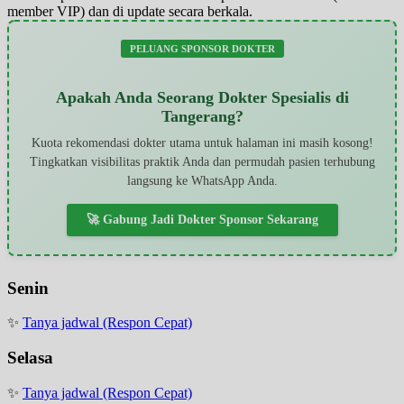
member VIP) dan di update secara berkala.
PELUANG SPONSOR DOKTER
Apakah Anda Seorang Dokter Spesialis di
Tangerang?
Kuota rekomendasi dokter utama untuk halaman ini masih kosong!
Tingkatkan visibilitas praktik Anda dan permudah pasien terhubung
langsung ke WhatsApp Anda.
🚀 Gabung Jadi Dokter Sponsor Sekarang
Senin
✨
Tanya jadwal (Respon Cepat)
Selasa
✨
Tanya jadwal (Respon Cepat)