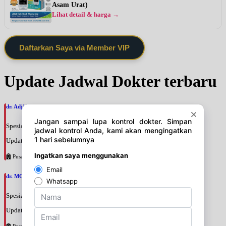
Asam Urat)
Lihat detail & harga →
Daftarkan Saya via Member VIP
Update Jadwal Dokter terbaru
dr. Adji Suprajitno, SpPD
Spesialis: Penyakit Dalam
Update terakhir: 2026-08-07 20:37:59
Pusat Pertamina
dr. MOCHAMAD PASHA, SpPD
Spesialis: Penyakit Dalam
Update terakhir: 2026-08-07 20:35:45
Pusat Pertamina