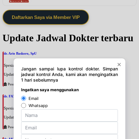
Daftarkan Saya via Member VIP
Update Jadwal Dokter terbaru
dr. Ario Baskoro, SpU
Spesialis: Bedah Urologi
Update terakhir: 2026-08-06 18:46:06
Pusat Pertamina
dr. FATAN ABSHARI, SpU
Spesialis: Bedah Urologi
Update terakhir: 2026-08-06 18:42:13
Pusat Pertamina
dr. AKBARI WAHYUDI KUSUMAH, SpU