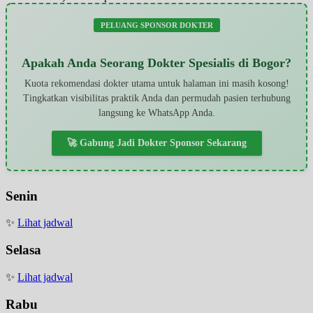
PELUANG SPONSOR DOKTER
Apakah Anda Seorang Dokter Spesialis di Bogor?
Kuota rekomendasi dokter utama untuk halaman ini masih kosong!
Tingkatkan visibilitas praktik Anda dan permudah pasien terhubung
langsung ke WhatsApp Anda.
🚀 Gabung Jadi Dokter Sponsor Sekarang
Senin
✨
Lihat jadwal
Selasa
✨
Lihat jadwal
Rabu