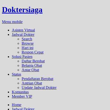
Doktersiaga
Menu mobile
Asisten Virtual
Jadwal Dokter
Search
Browse
Hari ini
Respon Cepat
Solusi Pasien
Daftar Berobat
Belanja Obat
Antar Obat
Status
Pendaftaran Berobat
Antrian Obat
Update Jadwal Dokter
Komunitas
Member VIP
Home
Jadwal Dokter