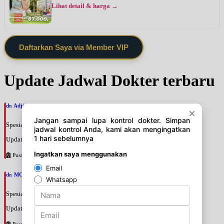
Lihat detail & harga →
Daftarkan Saya via Member VIP
Update Jadwal Dokter terbaru
dr. Adji Suprajitno, SpPD
Spesialis: Penyakit Dalam
Update terakhir: 2026-08-07 20:37:59
Pusat Pertamina
dr. MOCHAMAD PASHA, SpPD
Spesialis: Penyakit Dalam
Update terakhir: 2026-08-07 20:35:45
Pusat Pertamina