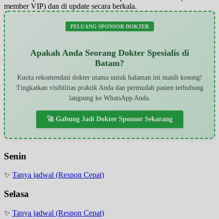
member VIP) dan di update secara berkala.
PELUANG SPONSOR DOKTER
Apakah Anda Seorang Dokter Spesialis di
Batam?
Kuota rekomendasi dokter utama untuk halaman ini masih kosong!
Tingkatkan visibilitas praktik Anda dan permudah pasien terhubung
langsung ke WhatsApp Anda.
🚀 Gabung Jadi Dokter Sponsor Sekarang
Senin
✨
Tanya jadwal (Respon Cepat)
Selasa
✨
Tanya jadwal (Respon Cepat)