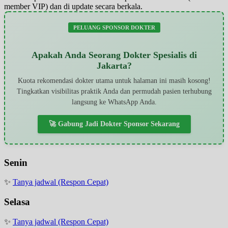
member VIP) dan di update secara berkala.
PELUANG SPONSOR DOKTER
Apakah Anda Seorang Dokter Spesialis di
Jakarta?
Kuota rekomendasi dokter utama untuk halaman ini masih kosong!
Tingkatkan visibilitas praktik Anda dan permudah pasien terhubung
langsung ke WhatsApp Anda.
🚀 Gabung Jadi Dokter Sponsor Sekarang
Senin
✨
Tanya jadwal (Respon Cepat)
Selasa
✨
Tanya jadwal (Respon Cepat)