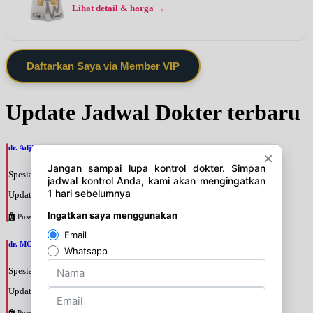
Lihat detail & harga →
Daftarkan Saya via Member VIP
Update Jadwal Dokter terbaru
dr. Adji Suprajitno, SpPD
Spesialis: Penyakit Dalam
Update terakhir: 2026-08-07 20:37:59
Pusat Pertamina
dr. MOCHAMAD PASHA, SpPD
Spesialis: Penyakit Dalam
Update terakhir: 2026-08-07 20:35:45
Pusat Pertamina