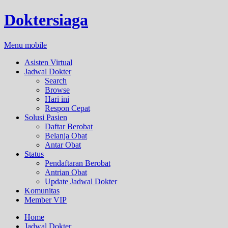
Doktersiaga
Menu mobile
Asisten Virtual
Jadwal Dokter
Search
Browse
Hari ini
Respon Cepat
Solusi Pasien
Daftar Berobat
Belanja Obat
Antar Obat
Status
Pendaftaran Berobat
Antrian Obat
Update Jadwal Dokter
Komunitas
Member VIP
Home
Jadwal Dokter