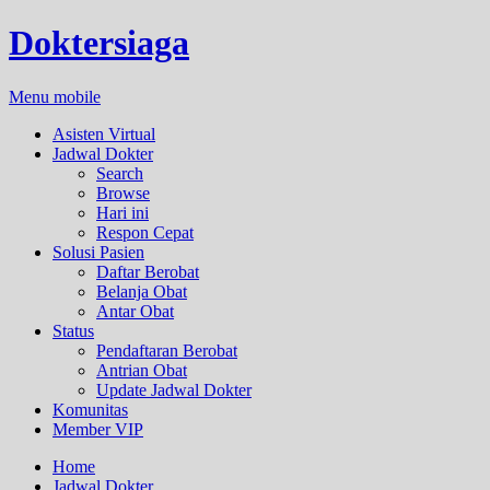
Doktersiaga
Menu mobile
Asisten Virtual
Jadwal Dokter
Search
Browse
Hari ini
Respon Cepat
Solusi Pasien
Daftar Berobat
Belanja Obat
Antar Obat
Status
Pendaftaran Berobat
Antrian Obat
Update Jadwal Dokter
Komunitas
Member VIP
Home
Jadwal Dokter