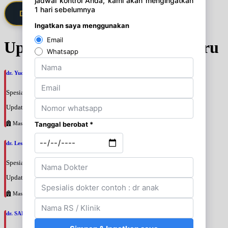
Daftarkan Saya via Member VIP
Update Jadwal Dokter terbaru
dr. Yudit Alfa Pratama, SpOT
Spesialis: Orthopedi
Update terakhir: 2026-07-28 16:21:27
Masmitra
dr. Lestianing Herdiani, SpRad
Spesialis: Radiologi
Update terakhir: 2026-07-28 16:14:34
Masmitra
dr. SAFIRA TRIFANI PUTRI, SpTHT