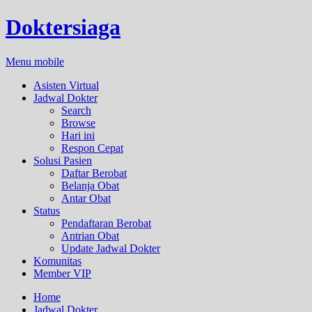
Doktersiaga
Menu mobile
Asisten Virtual
Jadwal Dokter
Search
Browse
Hari ini
Respon Cepat
Solusi Pasien
Daftar Berobat
Belanja Obat
Antar Obat
Status
Pendaftaran Berobat
Antrian Obat
Update Jadwal Dokter
Komunitas
Member VIP
Home
Jadwal Dokter