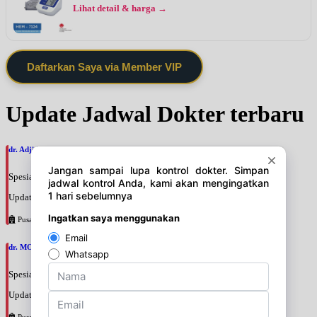
Lihat detail & harga →
Daftarkan Saya via Member VIP
Update Jadwal Dokter terbaru
dr. Adji Suprajitno, SpPD
Spesialis: Penyakit Dalam
Update terakhir: 2026-08-07 20:37:59
Pusat Pertamina
dr. MOCHAMAD PASHA, SpPD
Spesialis: Penyakit Dalam
Update terakhir: 2026-08-07 20:35:45
Pusat Pertamina