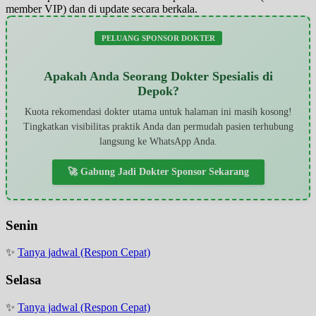
member VIP) dan di update secara berkala.
PELUANG SPONSOR DOKTER
Apakah Anda Seorang Dokter Spesialis di
Depok?
Kuota rekomendasi dokter utama untuk halaman ini masih kosong!
Tingkatkan visibilitas praktik Anda dan permudah pasien terhubung
langsung ke WhatsApp Anda.
🚀 Gabung Jadi Dokter Sponsor Sekarang
Senin
✨
Tanya jadwal (Respon Cepat)
Selasa
✨
Tanya jadwal (Respon Cepat)