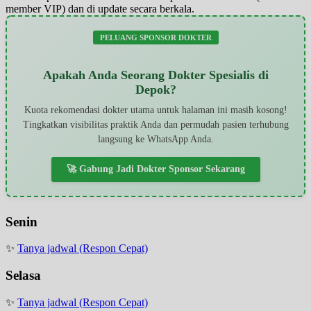
member VIP) dan di update secara berkala.
PELUANG SPONSOR DOKTER
Apakah Anda Seorang Dokter Spesialis di
Depok?
Kuota rekomendasi dokter utama untuk halaman ini masih kosong!
Tingkatkan visibilitas praktik Anda dan permudah pasien terhubung
langsung ke WhatsApp Anda.
🚀 Gabung Jadi Dokter Sponsor Sekarang
Senin
✨
Tanya jadwal (Respon Cepat)
Selasa
✨
Tanya jadwal (Respon Cepat)