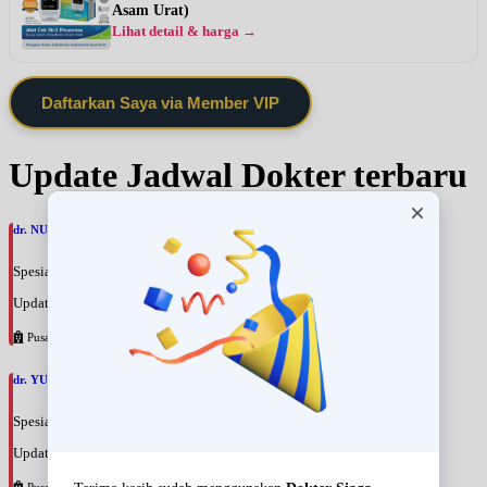
Asam Urat)
Lihat detail & harga →
Daftarkan Saya via Member VIP
Update Jadwal Dokter terbaru
dr. NURAINI MUTRIKAH, SpOnkRad
Spesialis: Onkologi Radiasi
Update terakhir: 2026-08-09 14:41:47
Pusat Pertamina
dr. YUDDI WAHYONO, SpOnkRad
Spesialis: Onkologi Radiasi
Update terakhir: 2026-08-09 14:39:48
Pusat Pertamina