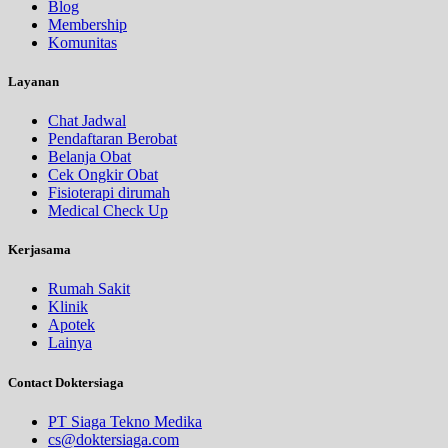
Blog
Membership
Komunitas
Layanan
Chat Jadwal
Pendaftaran Berobat
Belanja Obat
Cek Ongkir Obat
Fisioterapi dirumah
Medical Check Up
Kerjasama
Rumah Sakit
Klinik
Apotek
Lainya
Contact Doktersiaga
PT Siaga Tekno Medika
cs@doktersiaga.com