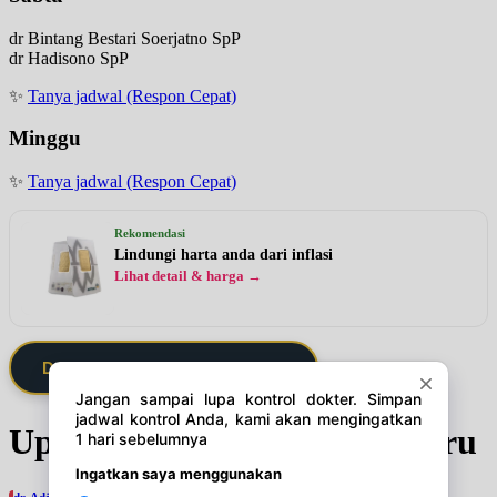
dr Bintang Bestari Soerjatno SpP
dr Hadisono SpP
✨
Tanya jadwal (Respon Cepat)
Minggu
✨
Tanya jadwal (Respon Cepat)
Rekomendasi
Lindungi harta anda dari inflasi
Lihat detail & harga →
Daftarkan Saya via Member VIP
Update Jadwal Dokter terbaru