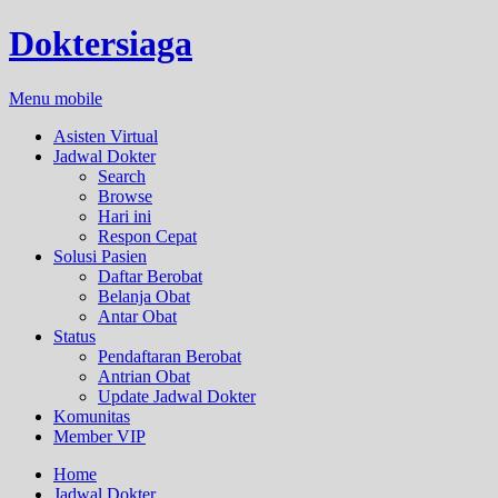
Doktersiaga
Menu mobile
Asisten Virtual
Jadwal Dokter
Search
Browse
Hari ini
Respon Cepat
Solusi Pasien
Daftar Berobat
Belanja Obat
Antar Obat
Status
Pendaftaran Berobat
Antrian Obat
Update Jadwal Dokter
Komunitas
Member VIP
Home
Jadwal Dokter