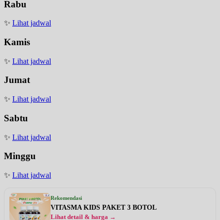
Rabu
✨
Lihat jadwal
Kamis
✨
Lihat jadwal
Jumat
✨
Lihat jadwal
Sabtu
✨
Lihat jadwal
Minggu
✨
Lihat jadwal
Rekomendasi
VITASMA KIDS PAKET 3 BOTOL
Lihat detail & harga →