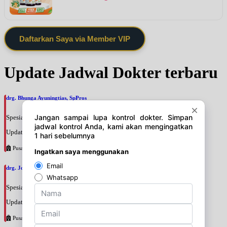
Daftarkan Saya via Member VIP
Update Jadwal Dokter terbaru
drg. Bhunga Ayuningtias, SpPros
Spesialis: Gigi
Update terakhir: 2026-08-07 11:28:10
Pusat Pertamina
drg. Joko Prihantono, SpPros
Spesialis: Gigi
Update terakhir: 2026-08-07 11:26:00
Pusat Pertamina