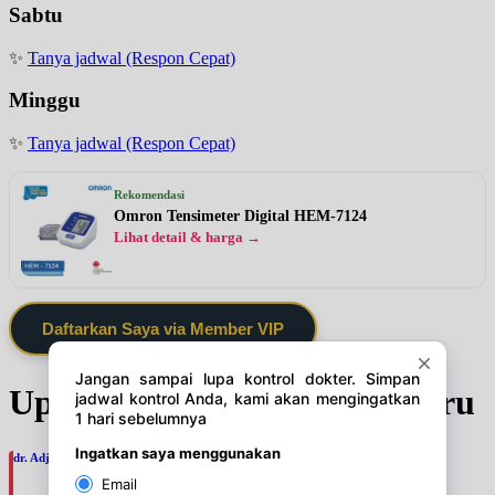
Sabtu
✨
Tanya jadwal (Respon Cepat)
Minggu
✨
Tanya jadwal (Respon Cepat)
Rekomendasi
Omron Tensimeter Digital HEM-7124
Lihat detail & harga →
Daftarkan Saya via Member VIP
Update Jadwal Dokter terbaru
dr. Adji Suprajitno, SpPD