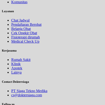
Komunitas
Layanan
Chat Jadwal
Pendaftaran Berobat
Belanja Obat
Cek Ongkir Obat
Fisioterapi dirumah
Medical Check Up
Kerjasama
Rumah Sakit
Klinik
Apotek
Lainya
Contact Doktersiaga
PT Siaga Tekno Medika
cs@doktersiaga.com
Follow us