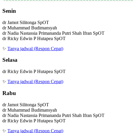
Senin
dr Jamot Silitonga SpOT
dr Muhammad Budimansyah
dr Nadia Nastassia Primananda Putri Shah Ifran SpOT
dr Ricky Edwin P Hutapea SpOT
✨
Tanya jadwal (Respon Cepat)
Selasa
dr Ricky Edwin P Hutapea SpOT
✨
Tanya jadwal (Respon Cepat)
Rabu
dr Jamot Silitonga SpOT
dr Muhammad Budimansyah
dr Nadia Nastassia Primananda Putri Shah Ifran SpOT
dr Ricky Edwin P Hutapea SpOT
✨
Tanya jadwal (Respon Cepat)