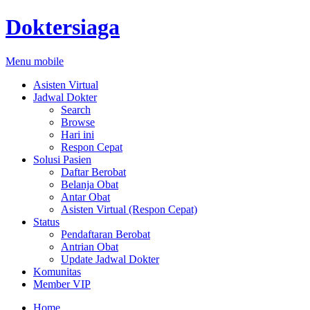
Doktersiaga
Menu mobile
Asisten Virtual
Jadwal Dokter
Search
Browse
Hari ini
Respon Cepat
Solusi Pasien
Daftar Berobat
Belanja Obat
Antar Obat
Asisten Virtual (Respon Cepat)
Status
Pendaftaran Berobat
Antrian Obat
Update Jadwal Dokter
Komunitas
Member VIP
Home