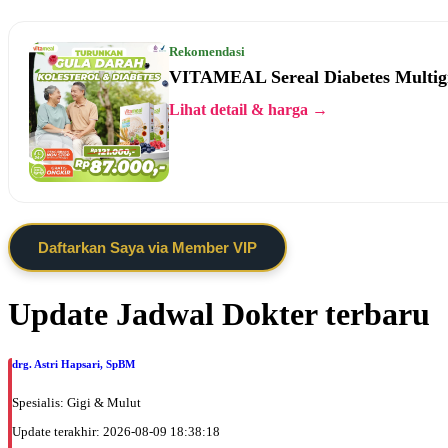
Rekomendasi
VITAMEAL Sereal Diabetes Multig
Lihat detail & harga →
Daftarkan Saya via Member VIP
Update Jadwal Dokter terbaru
drg. Astri Hapsari, SpBM
Spesialis: Gigi & Mulut
Update terakhir: 2026-08-09 18:38:18