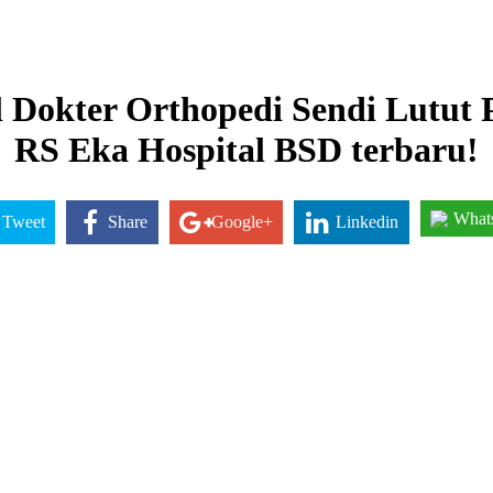
 Dokter Orthopedi Sendi Lutut 
RS Eka Hospital BSD terbaru!
What
Tweet
Share
Google+
Linkedin