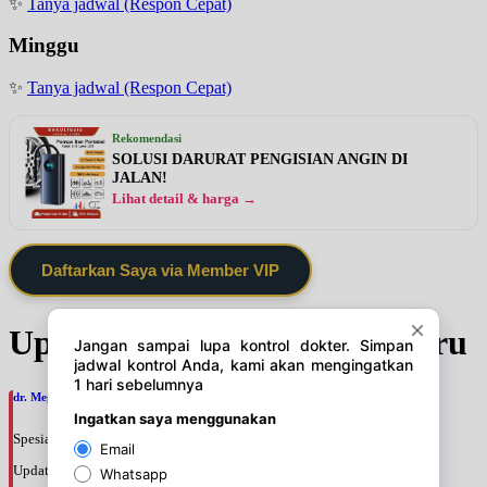
✨
Tanya jadwal (Respon Cepat)
Minggu
✨
Tanya jadwal (Respon Cepat)
Rekomendasi
SOLUSI DARURAT PENGISIAN ANGIN DI
JALAN!
Lihat detail & harga →
Daftarkan Saya via Member VIP
Update Jadwal Dokter terbaru
dr. Mega Hayyu Isfiati, SpM
Spesialis: Mata
Update terakhir: 2026-08-07 19:06:14