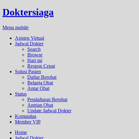
Doktersiaga
Menu mobile
Asisten Virtual
Jadwal Dokter
Search
Browse
Hari ini
Respon Cepat
Solusi Pasien
Daftar Berobat
Belanja Obat
Antar Obat
Status
Pendaftaran Berobat
Antrian Obat
Update Jadwal Dokter
Komunitas
Member VIP
Home
Jadwal Dokter