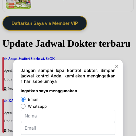
Daftarkan Saya via Member VIP
Update Jadwal Dokter terbaru
dr. Anissa Syafitri Sjarkowi, SpGK
Spesialis: Gizi
Update terakhir: 2026-08-07 11:51:12
Pusat Pertamina
dr. KARIN WIRADARMA, SpGK
Spesialis: Gizi
Update terakhir: 2026-08-07 11:46:16
Pusat Pertamina