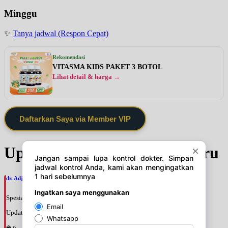
Minggu
✨
Tanya jadwal (Respon Cepat)
Rekomendasi
VITASMA KIDS PAKET 3 BOTOL
Lihat detail & harga →
Daftarkan Saya via Member VIP
Update Jadwal Dokter terbaru
dr. Adji Suprajitno, SpPD
Spesialis: Penyakit Dalam
Update terakhir: 2026-08-07 20:37:59