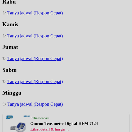
Rabu
✨
Tanya jadwal (Respon Cepat)
Kamis
✨
Tanya jadwal (Respon Cepat)
Jumat
✨
Tanya jadwal (Respon Cepat)
Sabtu
✨
Tanya jadwal (Respon Cepat)
Minggu
✨
Tanya jadwal (Respon Cepat)
Rekomendasi
Omron Tensimeter Digital HEM-7124
Lihat detail & harga →