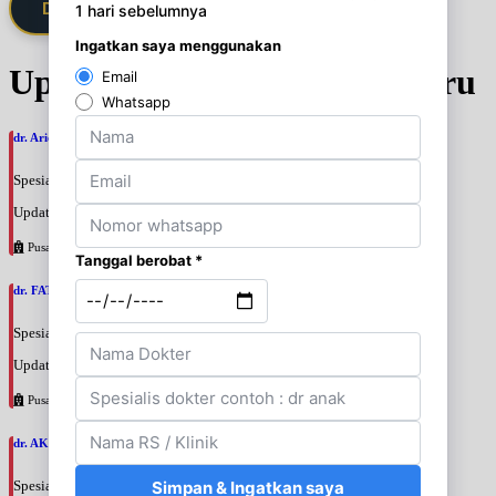
Daftarkan Saya via Member VIP
Update Jadwal Dokter terbaru
dr. Ario Baskoro, SpU
Spesialis: Bedah Urologi
Update terakhir: 2026-08-06 18:46:06
Pusat Pertamina
dr. FATAN ABSHARI, SpU
Spesialis: Bedah Urologi
Update terakhir: 2026-08-06 18:42:13
Pusat Pertamina
dr. AKBARI WAHYUDI KUSUMAH, SpU
Spesialis: Bedah Urologi