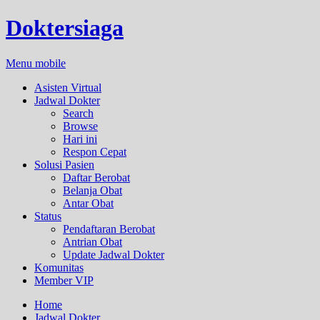
Doktersiaga
Menu mobile
Asisten Virtual
Jadwal Dokter
Search
Browse
Hari ini
Respon Cepat
Solusi Pasien
Daftar Berobat
Belanja Obat
Antar Obat
Status
Pendaftaran Berobat
Antrian Obat
Update Jadwal Dokter
Komunitas
Member VIP
Home
Jadwal Dokter