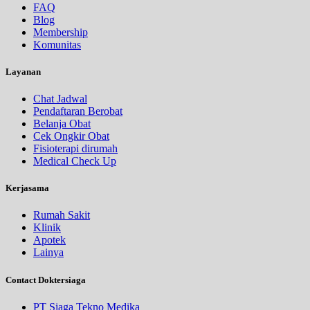
FAQ
Blog
Membership
Komunitas
Layanan
Chat Jadwal
Pendaftaran Berobat
Belanja Obat
Cek Ongkir Obat
Fisioterapi dirumah
Medical Check Up
Kerjasama
Rumah Sakit
Klinik
Apotek
Lainya
Contact Doktersiaga
PT Siaga Tekno Medika