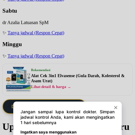
Sabtu
dr Azalia Latuasan SpM
✨
Tanya jadwal (Respon Cepat)
Minggu
✨
Tanya jadwal (Respon Cepat)
Rekomendasi
Alat Cek 3in1 Elvasense (Gula Darah, Kolesterol &
Asam Urat)
Lihat detail & harga →
Daftarkan Saya via Member VIP
Update Jadwal Dokter terbaru