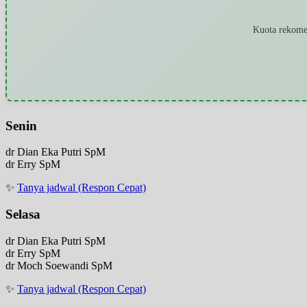
Kuota rekomen
Senin
dr Dian Eka Putri SpM
dr Erry SpM
✨
Tanya jadwal (Respon Cepat)
Selasa
dr Dian Eka Putri SpM
dr Erry SpM
dr Moch Soewandi SpM
✨
Tanya jadwal (Respon Cepat)