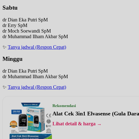
Sabtu
dr Dian Eka Putri SpM
dr Erry SpM
dr Moch Soewandi SpM
dr Muhammad Ilham Akbar SpM
✨
Tanya jadwal (Respon Cepat)
Minggu
dr Dian Eka Putri SpM
dr Muhammad Ilham Akbar SpM
✨
Tanya jadwal (Respon Cepat)
Rekomendasi
Alat Cek 3in1 Elvasense (Gula Dar
Lihat detail & harga →