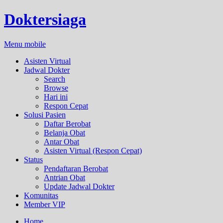
Doktersiaga
Menu mobile
Asisten Virtual
Jadwal Dokter
Search
Browse
Hari ini
Respon Cepat
Solusi Pasien
Daftar Berobat
Belanja Obat
Antar Obat
Asisten Virtual (Respon Cepat)
Status
Pendaftaran Berobat
Antrian Obat
Update Jadwal Dokter
Komunitas
Member VIP
Home