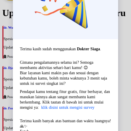
Update Jadwal Dokter terbaru
dr. Wuri Suryandari, SpRad
Spesialis: Radiologi
Update terakhir: 2026-08-09 12:44:15
Pusat Pertamina
dr. Djoko Tri Budi Widyanto Sirman, SpRad
Spesialis: Radiologi
Update terakhir: 2026-08-09 12:42:08
Pusat Pertamina
dr. Fery Murtopo, SpRad
Spesialis: Radiologi
Update terakhir: 2026-08-09 12:40:02