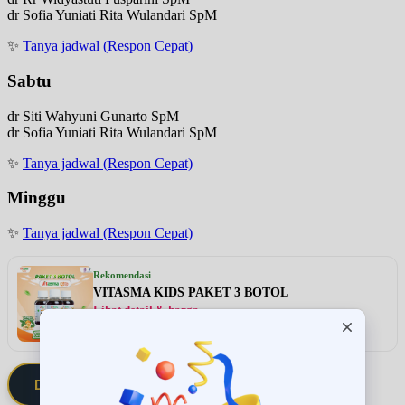
dr Sofia Yuniati Rita Wulandari SpM
✨
Tanya jadwal (Respon Cepat)
Sabtu
dr Siti Wahyuni Gunarto SpM
dr Sofia Yuniati Rita Wulandari SpM
✨
Tanya jadwal (Respon Cepat)
Minggu
✨
Tanya jadwal (Respon Cepat)
Rekomendasi
VITASMA KIDS PAKET 3 BOTOL
Lihat detail & harga →
Daftarkan Saya via Member VIP