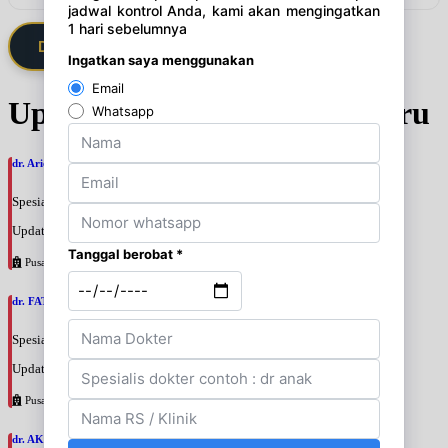
Daftarkan Saya via Member VIP
Update Jadwal Dokter terbaru
dr. Ario Baskoro, SpU
Spesialis: Bedah Urologi
Update terakhir: 2026-08-06 18:46:06
Pusat Pertamina
dr. FATAN ABSHARI, SpU
Spesialis: Bedah Urologi
Update terakhir: 2026-08-06 18:42:13
Pusat Pertamina
dr. AKBARI WAHYUDI KUSUMAH, SpU