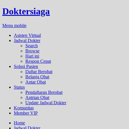
Doktersiaga
Menu mobile
Asisten Virtual
Jadwal Dokter
Search
Browse
Hari ini
Respon Cepat
Solusi Pasien
Daftar Berobat
Belanja Obat
Antar Obat
Status
Pendaftaran Berobat
Antrian Obat
Update Jadwal Dokter
Komunitas
Member VIP
Home
Jadwal Dokter