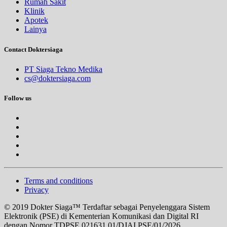
Rumah Sakit
Klinik
Apotek
Lainya
Contact Doktersiaga
PT Siaga Tekno Medika
cs@doktersiaga.com
Follow us
Terms and conditions
Privacy
© 2019 Dokter Siaga™ Terdaftar sebagai Penyelenggara Sistem
Elektronik (PSE) di Kementerian Komunikasi dan Digital RI
dengan Nomor TDPSE 021631.01/DJAI.PSE/01/2026