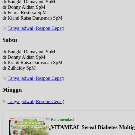
dr Bangkit Damayanti SpM
dr Donny Aldian SpM
dr Febria Restissa SpM
dr Kianti Raisa Darusman SpM
✨
Tanya jadwal (Respon Cepat)
Sabtu
dr Bangkit Damayanti SpM
dr Donny Aldian SpM
dr Kianti Raisa Darusman SpM
dr Zulhafdy SpM
✨
Tanya jadwal (Respon Cepat)
Minggu
✨
Tanya jadwal (Respon Cepat)
Rekomendasi
VITAMEAL Sereal Diabetes Multig