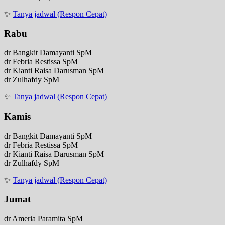
✨
Tanya jadwal (Respon Cepat)
Rabu
dr Bangkit Damayanti SpM
dr Febria Restissa SpM
dr Kianti Raisa Darusman SpM
dr Zulhafdy SpM
✨
Tanya jadwal (Respon Cepat)
Kamis
dr Bangkit Damayanti SpM
dr Febria Restissa SpM
dr Kianti Raisa Darusman SpM
dr Zulhafdy SpM
✨
Tanya jadwal (Respon Cepat)
Jumat
dr Ameria Paramita SpM