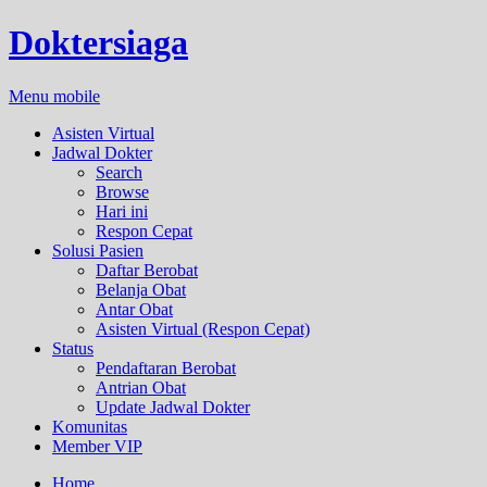
Doktersiaga
Menu mobile
Asisten Virtual
Jadwal Dokter
Search
Browse
Hari ini
Respon Cepat
Solusi Pasien
Daftar Berobat
Belanja Obat
Antar Obat
Asisten Virtual (Respon Cepat)
Status
Pendaftaran Berobat
Antrian Obat
Update Jadwal Dokter
Komunitas
Member VIP
Home