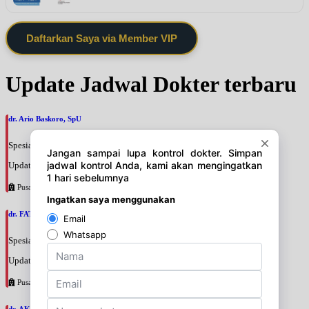
Daftarkan Saya via Member VIP
Update Jadwal Dokter terbaru
dr. Ario Baskoro, SpU
Spesialis: Bedah Urologi
Update terakhir: 2026-08-06 18:46:06
Pusat Pertamina
dr. FATAN ABSHARI, SpU
Spesialis: Bedah Urologi
Update terakhir: 2026-08-06 18:42:13
Pusat Pertamina
dr. AKBARI WAHYUDI KUSUMAH, SpU