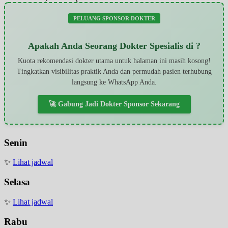
PELUANG SPONSOR DOKTER
Apakah Anda Seorang Dokter Spesialis di ?
Kuota rekomendasi dokter utama untuk halaman ini masih kosong!
Tingkatkan visibilitas praktik Anda dan permudah pasien terhubung
langsung ke WhatsApp Anda.
🚀 Gabung Jadi Dokter Sponsor Sekarang
Senin
✨
Lihat jadwal
Selasa
✨
Lihat jadwal
Rabu