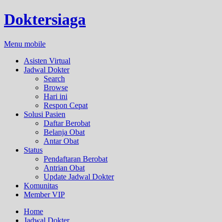
Doktersiaga
Menu mobile
Asisten Virtual
Jadwal Dokter
Search
Browse
Hari ini
Respon Cepat
Solusi Pasien
Daftar Berobat
Belanja Obat
Antar Obat
Status
Pendaftaran Berobat
Antrian Obat
Update Jadwal Dokter
Komunitas
Member VIP
Home
Jadwal Dokter