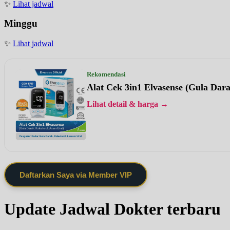
✨
Lihat jadwal
Minggu
✨
Lihat jadwal
Rekomendasi
Alat Cek 3in1 Elvasense (Gula Dar
Lihat detail & harga →
Daftarkan Saya via Member VIP
Update Jadwal Dokter terbaru