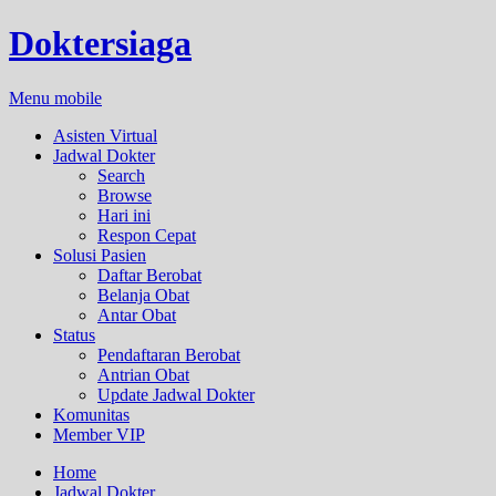
Doktersiaga
Menu mobile
Asisten Virtual
Jadwal Dokter
Search
Browse
Hari ini
Respon Cepat
Solusi Pasien
Daftar Berobat
Belanja Obat
Antar Obat
Status
Pendaftaran Berobat
Antrian Obat
Update Jadwal Dokter
Komunitas
Member VIP
Home
Jadwal Dokter