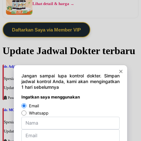
Lihat detail & harga →
Daftarkan Saya via Member VIP
Update Jadwal Dokter terbaru
dr. Adji Suprajitno, SpPD
Spesialis: Penyakit Dalam
Update terakhir: 2026-08-07 20:37:59
Pusat Pertamina
dr. MOCHAMAD PASHA, SpPD
Spesialis: Penyakit Dalam
Update terakhir: 2026-08-07 20:35:45
Pusat Pertamina