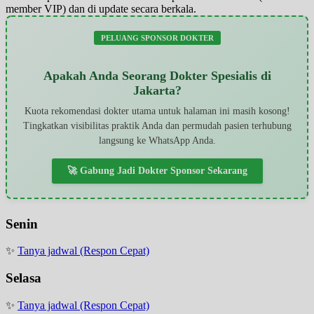
member VIP) dan di update secara berkala.
PELUANG SPONSOR DOKTER
Apakah Anda Seorang Dokter Spesialis di
Jakarta?
Kuota rekomendasi dokter utama untuk halaman ini masih kosong!
Tingkatkan visibilitas praktik Anda dan permudah pasien terhubung
langsung ke WhatsApp Anda.
🚀 Gabung Jadi Dokter Sponsor Sekarang
Senin
✨
Tanya jadwal (Respon Cepat)
Selasa
✨
Tanya jadwal (Respon Cepat)