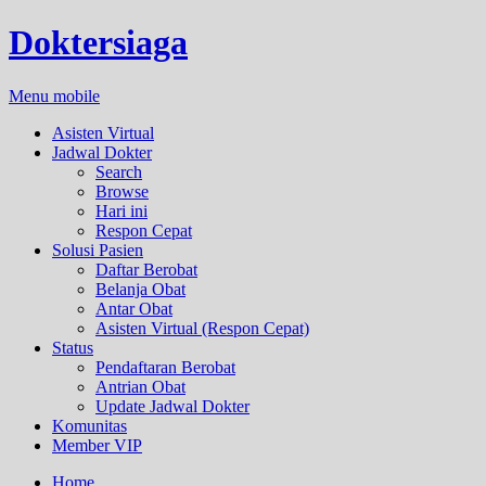
Doktersiaga
Menu mobile
Asisten Virtual
Jadwal Dokter
Search
Browse
Hari ini
Respon Cepat
Solusi Pasien
Daftar Berobat
Belanja Obat
Antar Obat
Asisten Virtual (Respon Cepat)
Status
Pendaftaran Berobat
Antrian Obat
Update Jadwal Dokter
Komunitas
Member VIP
Home