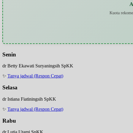
A
Kuota rekomen
Senin
dr Betty Ekawati Suryaningsih SpKK
✨
Tanya jadwal (Respon Cepat)
Selasa
dr Istiana Fiatiningsih SpKK
✨
Tanya jadwal (Respon Cepat)
Rabu
dr Lutia Utami SpKK