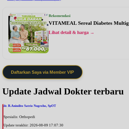
Rekomendasi
VITAMEAL Sereal Diabetes Multig
Lihat detail & harga →
Daftarkan Saya via Member VIP
Update Jadwal Dokter terbaru
dr. R.Anindito Satrio Nugroho, SpOT
Spesialis: Orthopedi
Update terakhir: 2026-08-09 17:07:30