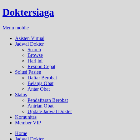
Doktersiaga
Menu mobile
Asisten Virtual
Jadwal Dokter
Search
Browse
Hari ini
Respon Cepat
Solusi Pasien
Daftar Berobat
Belanja Obat
Antar Obat
Status
Pendaftaran Berobat
Antrian Obat
Update Jadwal Dokter
Komunitas
Member VIP
Home
Jadwal Dokter