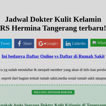
Jadwal Dokter Kulit Kelamin
RS Hermina Tangerang terbaru
What
Tweet
Share
Google+
Linkedin
Ini bedanya Daftar Online vs Daftar di Rumah Sakit
anya yg sudah mendaftar & menjadi member yang akan di info kan peru
 seperti dari bagian terkait rumah sakit,media sosial rumah sakit atau
PELUANG SPONSOR DOKTER
pakah Anda Seorang Dokter Kulit Kelamin di Tangeran