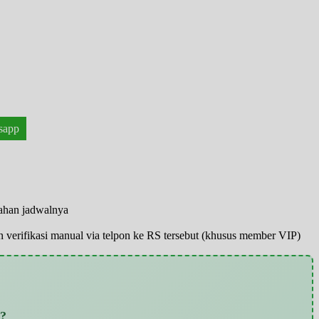
!
sapp
bahan jadwalnya
pun verifikasi manual via telpon ke RS tersebut (khusus member VIP)
g?