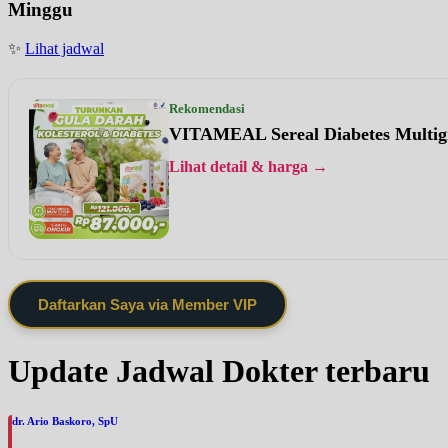
Minggu
✨
Lihat jadwal
Rekomendasi
VITAMEAL Sereal Diabetes Multig
Lihat detail & harga →
Daftarkan Saya via Member VIP
Update Jadwal Dokter terbaru
dr. Ario Baskoro, SpU