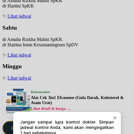
dr Amalia Rizkha Malini SpKK
dr Hartini SpKK
✨
Lihat jadwal
Sabtu
dr Amalia Rizkha Malini SpKK
dr Hairina Intan Kesumaningrum SpDV
✨
Lihat jadwal
Minggu
✨
Lihat jadwal
Rekomendasi
Alat Cek 3in1 Elvasense (Gula Darah, Kolesterol &
Asam Urat)
Lihat detail & harga →
Daftarkan Saya via Member VIP