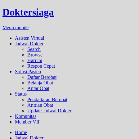
Doktersiaga
Menu mobile
Asisten Virtual
Jadwal Dokter
Search
Browse
Hari ini
Respon Cepat
Solusi Pasien
Daftar Berobat
Belanja Obat
Antar Obat
Status
Pendaftaran Berobat
Antrian Obat
Update Jadwal Dokter
Komunitas
Member VIP
Home
Jadwal Dokter