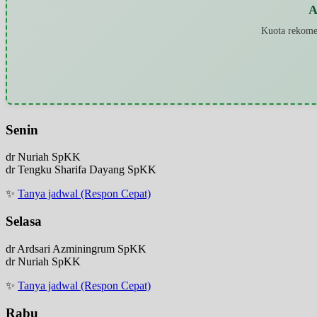
A
Kuota rekomen
Senin
dr Nuriah SpKK
dr Tengku Sharifa Dayang SpKK
✨
Tanya jadwal (Respon Cepat)
Selasa
dr Ardsari Azminingrum SpKK
dr Nuriah SpKK
✨
Tanya jadwal (Respon Cepat)
Rabu