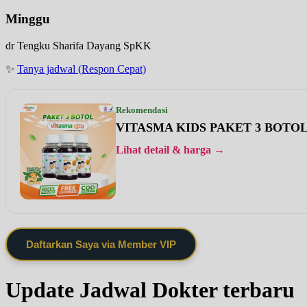
Minggu
dr Tengku Sharifa Dayang SpKK
✨
Tanya jadwal (Respon Cepat)
Rekomendasi
VITASMA KIDS PAKET 3 BOTO
Lihat detail & harga →
Daftarkan Saya via Member VIP
Update Jadwal Dokter terbaru