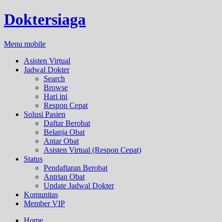
Doktersiaga
Menu mobile
Asisten Virtual
Jadwal Dokter
Search
Browse
Hari ini
Respon Cepat
Solusi Pasien
Daftar Berobat
Belanja Obat
Antar Obat
Asisten Virtual (Respon Cepat)
Status
Pendaftaran Berobat
Antrian Obat
Update Jadwal Dokter
Komunitas
Member VIP
Home