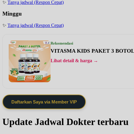
✨
Tanya jadwal (Respon Cepat)
Minggu
✨
Tanya jadwal (Respon Cepat)
Rekomendasi
VITASMA KIDS PAKET 3 BOTO
Lihat detail & harga →
Daftarkan Saya via Member VIP
Update Jadwal Dokter terbaru