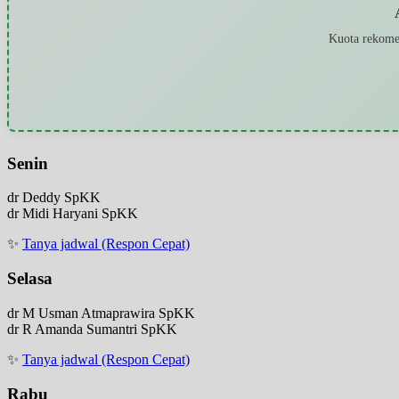
Kuota rekomen
Senin
dr Deddy SpKK
dr Midi Haryani SpKK
✨
Tanya jadwal (Respon Cepat)
Selasa
dr M Usman Atmaprawira SpKK
dr R Amanda Sumantri SpKK
✨
Tanya jadwal (Respon Cepat)
Rabu