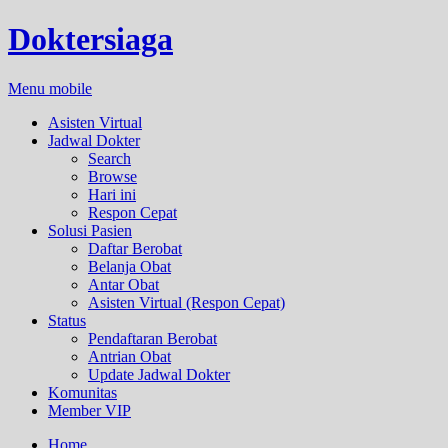
Doktersiaga
Menu mobile
Asisten Virtual
Jadwal Dokter
Search
Browse
Hari ini
Respon Cepat
Solusi Pasien
Daftar Berobat
Belanja Obat
Antar Obat
Asisten Virtual (Respon Cepat)
Status
Pendaftaran Berobat
Antrian Obat
Update Jadwal Dokter
Komunitas
Member VIP
Home