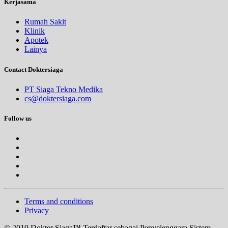
Kerjasama
Rumah Sakit
Klinik
Apotek
Lainya
Contact Doktersiaga
PT Siaga Tekno Medika
cs@doktersiaga.com
Follow us
Terms and conditions
Privacy
© 2019 Dokter Siaga™ Terdaftar sebagai Penyelenggara Sistem