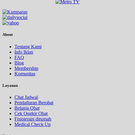
About
Tentang Kami
Info Iklan
FAQ
Blog
Membership
Komunitas
Layanan
Chat Jadwal
Pendaftaran Berobat
Belanja Obat
Cek Ongkir Obat
Fisioterapi dirumah
Medical Check Up