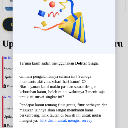
Lihat detail & harga →
Daftarkan Saya via Member VIP
Update Jadwal Dokter terbaru
dr. NURAINI MUTRIKAH, SpOnkRad
Spesialis: Onkologi Radiasi
Update terakhir: 2026-08-09 14:41:47
Pusat Pertamina
dr. YUDDI WAHYONO, SpOnkRad
Spesialis: Onkologi Radiasi
Update terakhir: 2026-08-09 14:39:48
Pusat Pertamina