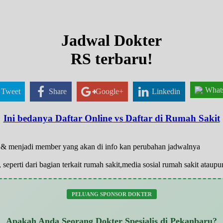
Jadwal Dokter
RS terbaru!
What
Tweet
Share
Google+
Linkedin
Ini bedanya Daftar Online vs Daftar di Rumah Sakit
ar & menjadi member yang akan di info kan perubahan jadwalnya
 seperti dari bagian terkait rumah sakit,media sosial rumah sakit atau
PELUANG SPONSOR DOKTER
Apakah Anda Seorang Dokter Spesialis di Pekanbaru?