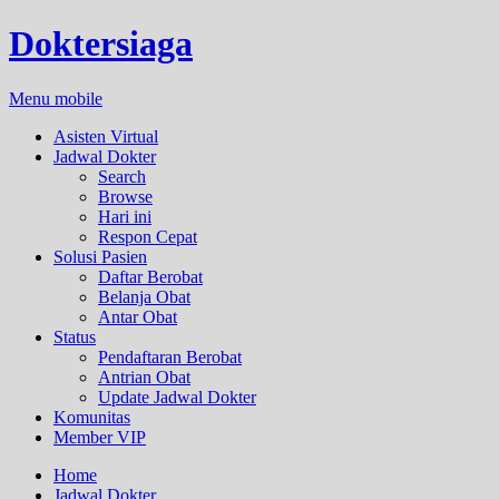
Doktersiaga
Menu mobile
Asisten Virtual
Jadwal Dokter
Search
Browse
Hari ini
Respon Cepat
Solusi Pasien
Daftar Berobat
Belanja Obat
Antar Obat
Status
Pendaftaran Berobat
Antrian Obat
Update Jadwal Dokter
Komunitas
Member VIP
Home
Jadwal Dokter