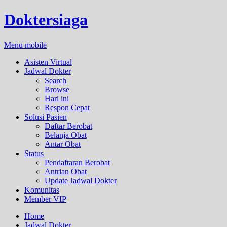
Doktersiaga
Menu mobile
Asisten Virtual
Jadwal Dokter
Search
Browse
Hari ini
Respon Cepat
Solusi Pasien
Daftar Berobat
Belanja Obat
Antar Obat
Status
Pendaftaran Berobat
Antrian Obat
Update Jadwal Dokter
Komunitas
Member VIP
Home
Jadwal Dokter