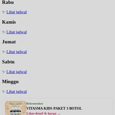
Rabu
✨
Lihat jadwal
Kamis
✨
Lihat jadwal
Jumat
✨
Lihat jadwal
Sabtu
✨
Lihat jadwal
Minggu
✨
Lihat jadwal
Rekomendasi
VITASMA KIDS PAKET 3 BOTOL
Lihat detail & harga →