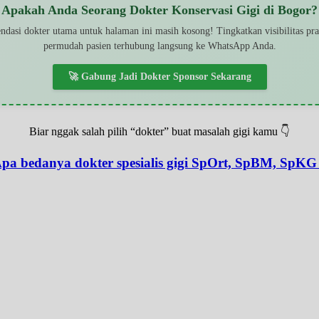
Apakah Anda Seorang Dokter Konservasi Gigi di Bogor?
dasi dokter utama untuk halaman ini masih kosong! Tingkatkan visibilitas pr
permudah pasien terhubung langsung ke WhatsApp Anda.
🚀 Gabung Jadi Dokter Sponsor Sekarang
Biar nggak salah pilih “dokter” buat masalah gigi kamu 👇
pa bedanya dokter spesialis gigi SpOrt, SpBM, SpKG