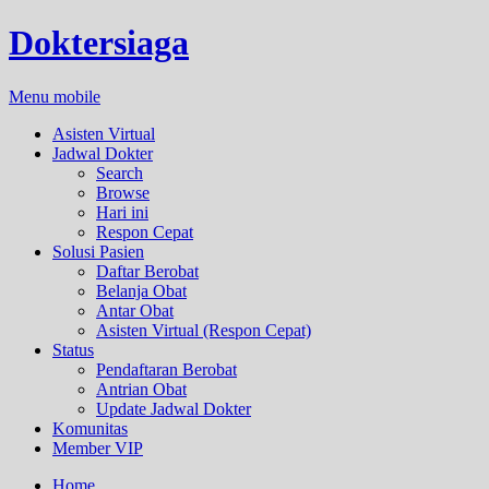
Doktersiaga
Menu mobile
Asisten Virtual
Jadwal Dokter
Search
Browse
Hari ini
Respon Cepat
Solusi Pasien
Daftar Berobat
Belanja Obat
Antar Obat
Asisten Virtual (Respon Cepat)
Status
Pendaftaran Berobat
Antrian Obat
Update Jadwal Dokter
Komunitas
Member VIP
Home