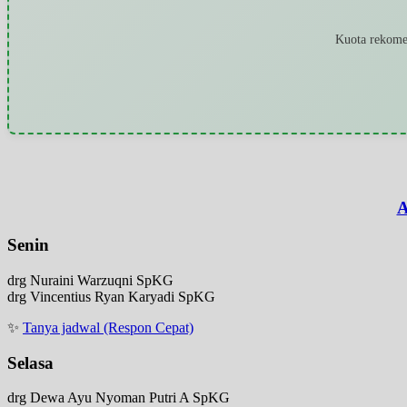
Kuota rekomen
A
Senin
drg Nuraini Warzuqni SpKG
drg Vincentius Ryan Karyadi SpKG
✨
Tanya jadwal (Respon Cepat)
Selasa
drg Dewa Ayu Nyoman Putri A SpKG