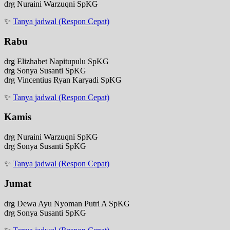
drg Nuraini Warzuqni SpKG
✨
Tanya jadwal (Respon Cepat)
Rabu
drg Elizhabet Napitupulu SpKG
drg Sonya Susanti SpKG
drg Vincentius Ryan Karyadi SpKG
✨
Tanya jadwal (Respon Cepat)
Kamis
drg Nuraini Warzuqni SpKG
drg Sonya Susanti SpKG
✨
Tanya jadwal (Respon Cepat)
Jumat
drg Dewa Ayu Nyoman Putri A SpKG
drg Sonya Susanti SpKG