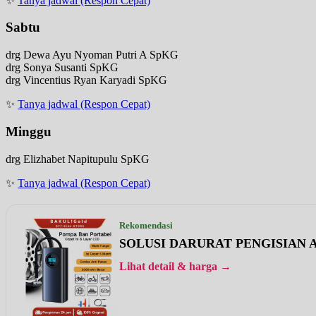
✨
Tanya jadwal (Respon Cepat)
Sabtu
drg Dewa Ayu Nyoman Putri A SpKG
drg Sonya Susanti SpKG
drg Vincentius Ryan Karyadi SpKG
✨
Tanya jadwal (Respon Cepat)
Minggu
drg Elizhabet Napitupulu SpKG
✨
Tanya jadwal (Respon Cepat)
Rekomendasi
SOLUSI DARURAT PENGISIAN A
Lihat detail & harga →